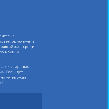
зитесь с
 траекторию пули в
тоящий хаос среди
вую мощь и
т этих свирепых
им. Вас ждет
нно уничтожая
с!