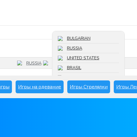
Поиск игры
BULGARIAN
RUSSIA
UNITED STATES
RUSSIA
BRASIL
FRANCE
игры
Игры на одевание
Игры Стрелялки
Игры Ле
SPAIN