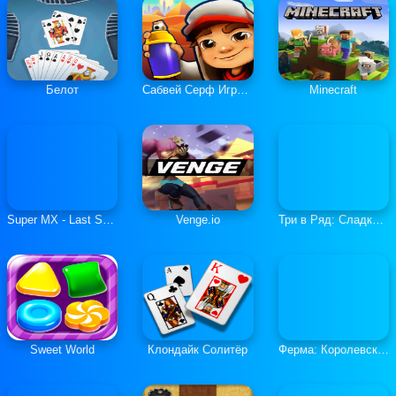
Белот
Сабвей Серф Играть Онлайн
Minecraft
Super MX - Last Season
Venge.io
Три в Ряд: Сладкие Загадки
Sweet World
Клондайк Солитёр
Ферма: Королевская История