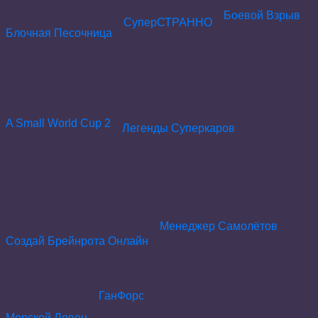
Боевой Взрыв
СуперСТРАННО
Блочная Песочница
A Small World Cup 2
Легенды Суперкаров
Менеджер Самолётов
Создай Брейнрота Онлайн
ГанФорс
Морской Ловец