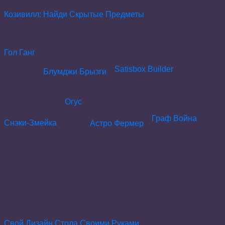
Козивилл: Найди Скрытые Предметы
Гол Ганг
Satisbox Builder
Блумджи Брызги
Огус
Граф Война
Снэки-Змейка
Астро Фермер
Свой Дизайн Стола Своими Руками