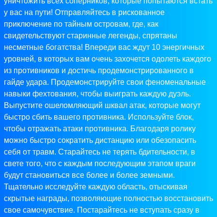
уничтожить всех соперников, которые попытаются встать
у вас на пути! Отправляйтесь в рискованное
приключение по тайным островам, где, как
свидетельствуют старинные легенды, спрятаны
несметные богатства! Впереди вас ждут 10 энергичных
уровней, в которых вам очень захочется одолеть каждого
из противников и достичь продемонстрированного в
гайде удара. Продемонстрируйте свои феноменальные
навыки фехтования, чтобы выиграть каждую дуэль.
Выпустите ошеломляющий шквал атак, которые могут
быстро сбить вашего противника. Используйте блок,
чтобы отражать атаки противника. Благодаря ролику
можно быстро сократить дистанцию ​​или обезопасить
себя от травм. Старайтесь не терять бдительности, в
свете того, что с каждым последующим этапом враги
будут становиться все более и более земными.
Тщательно исследуйте каждую область, отыскивая
скрытые награды, позволяющие полностью восстановить
свое самочувствие. Постарайтесь не вступать сразу в