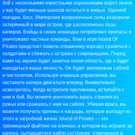
бой с несколькими известными охранниками ворот, иначе
у вас будет меньше шансов остаться в живых. Удачной
поездки, босс. Имперские вооруженные силы атаковали
затерянный в море остров, где расположены базы
каперов. Бойцы в синих командах потребляют припасы и
уничтожают частные команды. Вам в игре Island Of
Pirates предстоит помочь отважному корсару сразиться с
солдатами и сбежать с острова с сокровищами. Перед
вами на экране будет заметна некая область, где и будет
находиться ваша личность. Он будет экипирован саблей
и пистолетом. Используя клавиши управления, вы
заставите капера двигаться вперед. Внимательно
осмотритесь. Когда встретите противника, вступайте с
ним в бой. Вы можете уничтожить врага, стреляя из
ружья или сражаясь с ним на саблях. Убивая врага, вы
можете получить приемы и награды, которые выпадут из
этого в загробной жизни. Island of Pirates — это
трехмерный файтинг на клинках, в котором вы играете за
капера, пытающегося найти состояние, отмеченное в