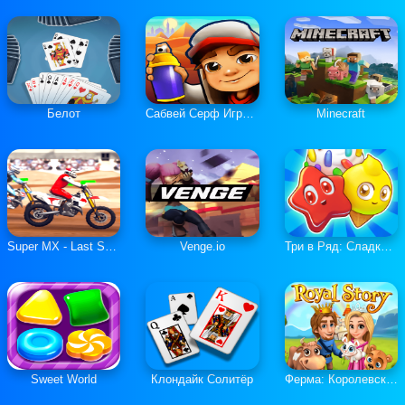
Белот
Сабвей Серф Играть Онлайн
Minecraft
Super MX - Last Season
Venge.io
Три в Ряд: Сладкие Загадки
Sweet World
Клондайк Солитёр
Ферма: Королевская История