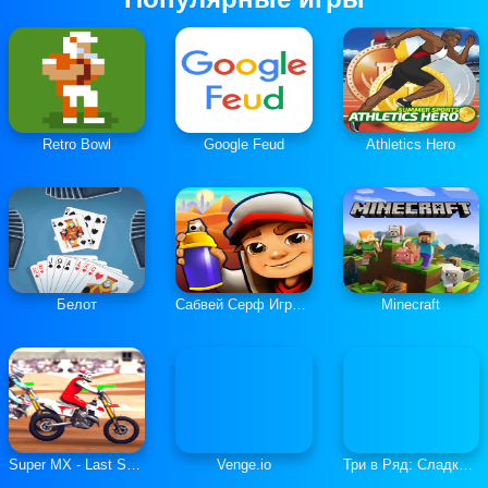
Retro Bowl
Google Feud
Athletics Hero
Белот
Сабвей Серф Играть Онлайн
Minecraft
Super MX - Last Season
Venge.io
Три в Ряд: Сладкие Загадки