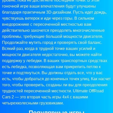
уровне, пока не достигнете последней точки. В этой
гоночной игре ваши впечатления будут улучшены
благодаря практичным 3D-дизайнам. Пусть идет дождь,
чувствуешь ветерок и иди через горы. В сильном
внедорожнике с пересеченной местностью вам
действительно захочется преодолеть многочисленные
проблемы, требующие большой мощности двигателя.
Продолжайте мутить город и проверять свой баланс.
Всякий раз, когда в трудной точке ваших усилий и
мощности двигателя недостаточно, вы можете найти
поддержку у лебедки. В ваших транспортных средствах
есть лебедка, позволяющая вам прикрепить петлю к
точке и подтянуться. Вы должны отдать все, что у вас
есть, чтобы добраться до конечных точек улиц. Как насчет
того, чтобы проверить, созданы ли вы для преодоления
трудностей пересеченной местности. Ultimate OffRoad
Cars 2 — это вторая часть игры 4x4 с вашими
четырехколесными грузовиками.
Популярные игры