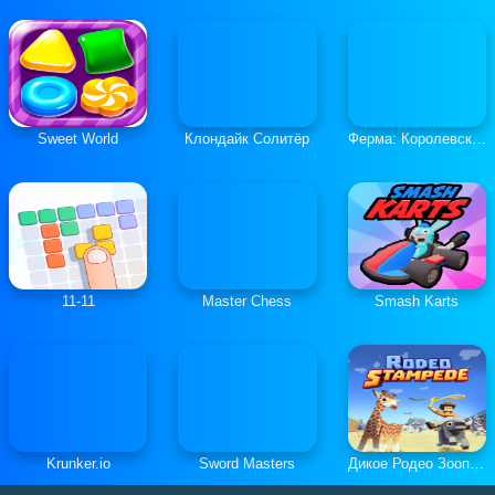
Sweet World
Клондайк Солитёр
Ферма: Королевская История
11-11
Master Chess
Smash Karts
Krunker.io
Sword Masters
Дикое Родео Зоопарк