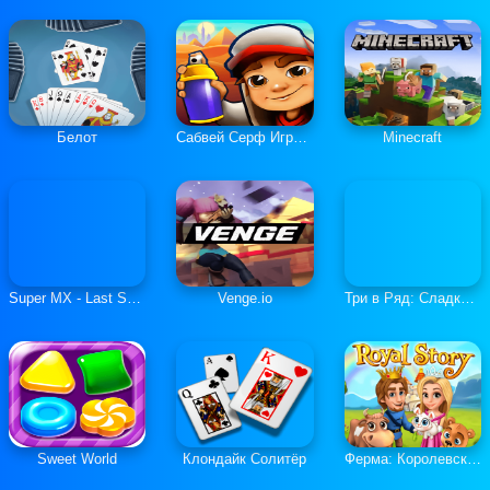
Белот
Сабвей Серф Играть Онлайн
Minecraft
Super MX - Last Season
Venge.io
Три в Ряд: Сладкие Загадки
Sweet World
Клондайк Солитёр
Ферма: Королевская История