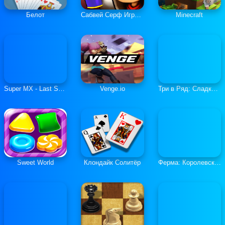
Белот
Сабвей Серф Играть Онлайн
Minecraft
Super MX - Last Season
Venge.io
Три в Ряд: Сладкие Загадки
Sweet World
Клондайк Солитёр
Ферма: Королевская История