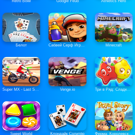
Retro Bowl
Google Feud
Athletics Hero
Белот
Сабвей Серф Играть Онлайн
Minecraft
Super MX - Last Season
Venge.io
Три в Ряд: Сладкие Загадки
Sweet World
Клондайк Солитёр
Ферма: Королевская История