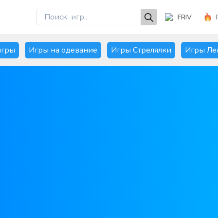
FRIV
игры
Игры на одевание
Игры Стрелялки
Игры Ле