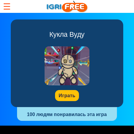
☰
Кукла Вуду
Играть
100 людям понравилась эта игра