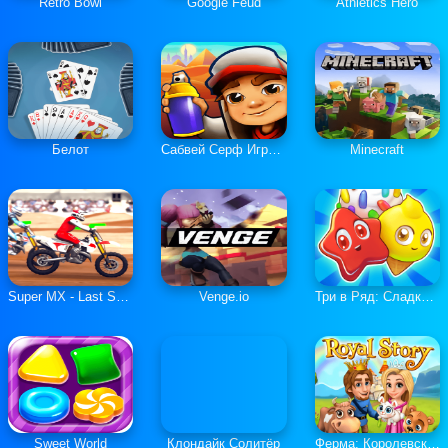
Retro Bowl
Google Feud
Athletics Hero
Белот
Сабвей Серф Играть Онлайн
Minecraft
Super MX - Last Season
Venge.io
Три в Ряд: Сладкие Загадки
Sweet World
Клондайк Солитёр
Ферма: Королевская История