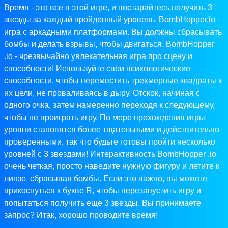
Время - это все в этой игре, и постарайтесь получить 3
звезды за каждый пройденный уровень. BombHopper.io -
игра с аркадными платформами. Вы должны сбрасывать
бомбы и делать взрывы, чтобы двигаться. BombHopper
.io - чрезвычайно увлекательная игра про сцену и
способности! Используйте свои психологические
способности, чтобы переместить трехмерные квадраты к
их цели, не проваливаясь в дыру. Отскок, начиная с
одного очка, затем намеренно переходя к следующему,
чтобы не проиграть игру. По мере прохождения игры
уровни становятся более тщательными и действительно
проверенными, так что будьте готовы пройти несколько
уровней с 3 звездами! Интерактивность BombHopper .io
очень четкая, просто наведите нужную фигуру и летите к
линзе, сбрасывая бомбы. Если это важно, вы можете
прикоснуться к букве R, чтобы перезапустить игру и
попытаться получить еще 3 звезды. Вы принимаете
запрос? Итак, хорошо проводите время!