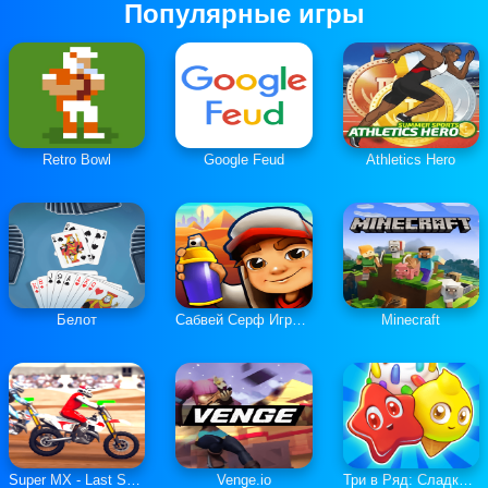
Популярные игры
Retro Bowl
Google Feud
Athletics Hero
Белот
Сабвей Серф Играть Онлайн
Minecraft
Super MX - Last Season
Venge.io
Три в Ряд: Сладкие Загадки