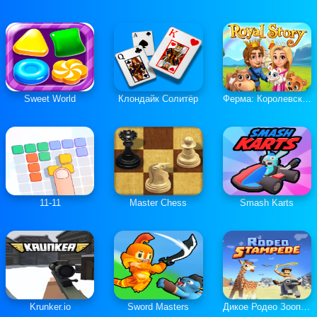
Sweet World
Клондайк Солитёр
Ферма: Королевская История
11-11
Master Chess
Smash Karts
Krunker.io
Sword Masters
Дикое Родео Зоопарк