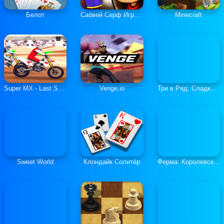
Белот
Сабвей Серф Играть Онлайн
Minecraft
Super MX - Last Season
Venge.io
Три в Ряд: Сладкие Загадки
Sweet World
Клондайк Солитёр
Ферма: Королевская История