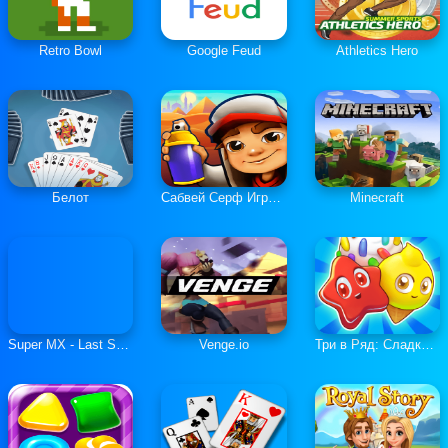
Retro Bowl
Google Feud
Athletics Hero
Белот
Сабвей Серф Играть Онлайн
Minecraft
Super MX - Last Season
Venge.io
Три в Ряд: Сладкие Загадки