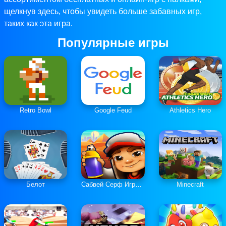
щелкнув здесь, чтобы увидеть больше забавных игр,
таких как эта игра.
Популярные игры
Retro Bowl
Google Feud
Athletics Hero
Белот
Сабвей Серф Играть Онлайн
Minecraft