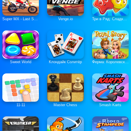
Super MX - Last Season
Venge.io
Три в Ряд: Сладкие Загадки
Sweet World
Клондайк Солитёр
Ферма: Королевская История
11-11
Master Chess
Smash Karts