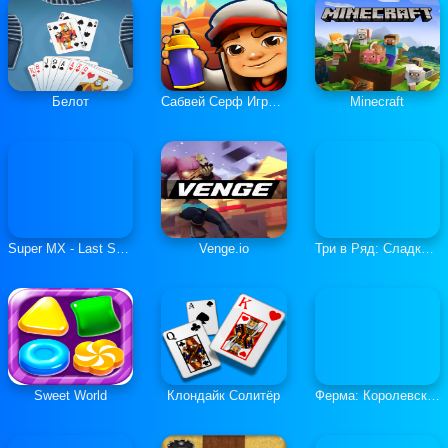
Белот
Сабвей Серф Играть Онлайн
Minecraft
Super MX - Last Season
Venge.io
Три в Ряд: Сладкие Загадки
Sweet World
Клондайк Солитёр
Ферма: Королевская История