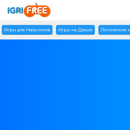
Игры для Мальчиков
Игры на Двоих
Логические 