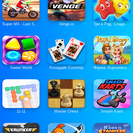
Super MX - Last Season
Venge.io
Три в Ряд: Сладкие Загадки
Sweet World
Клондайк Солитёр
Ферма: Королевская История
11-11
Master Chess
Smash Karts