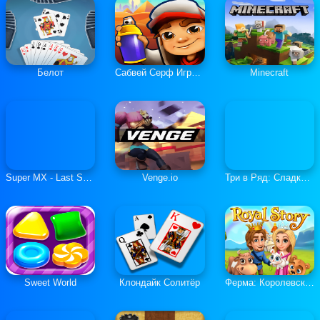
Белот
Сабвей Серф Играть Онлайн
Minecraft
Super MX - Last Season
Venge.io
Три в Ряд: Сладкие Загадки
Sweet World
Клондайк Солитёр
Ферма: Королевская История