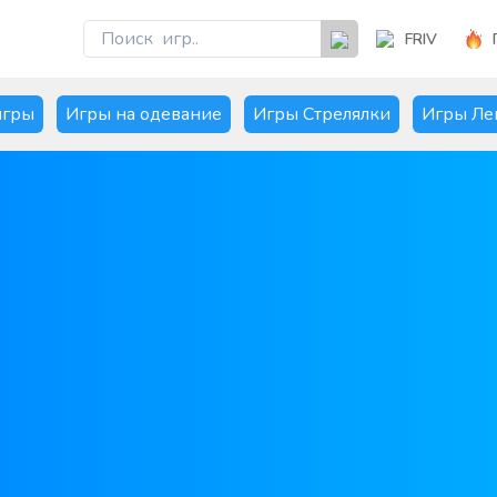
FRIV
игры
Игры на одевание
Игры Стрелялки
Игры Ле