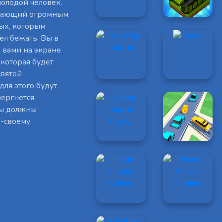
молодой человек,
адающий огромным
ных, которым
ел бежать. Вы в
д вами на экране
 которая будет
святой
для этого будут
вергнется
вы должны
-своему.