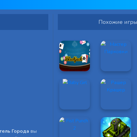
Похожие игр
тель Города
вы