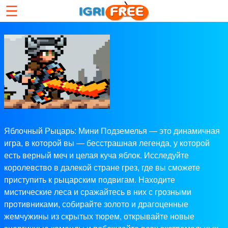
☰
Яблочный Рыцарь: Мини Подземелья — это динамичная
игра, в которой вы — бесстрашная легенда, у которой
есть верный меч и целая куча яблок. Исследуйте
королевство в далекой стране грез, где вы сможете
приступить к рыцарским подвигам. Находите
мистические леса и сражайтесь в них с грозными
противниками, собирайте золото и драгоценные
жемчужины из скрытых тюрем, открывайте новые