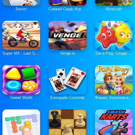
Белот
Сабвей Серф Играть Онлайн
Minecraft
Super MX - Last Season
Venge.io
Три в Ряд: Сладкие Загадки
Sweet World
Клондайк Солитёр
Ферма: Королевская История