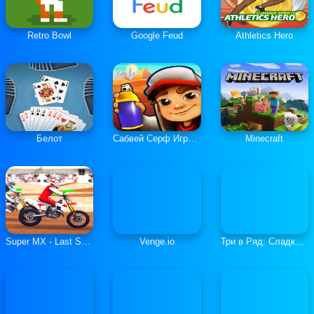
Retro Bowl
Google Feud
Athletics Hero
Белот
Сабвей Серф Играть Онлайн
Minecraft
Super MX - Last Season
Venge.io
Три в Ряд: Сладкие Загадки