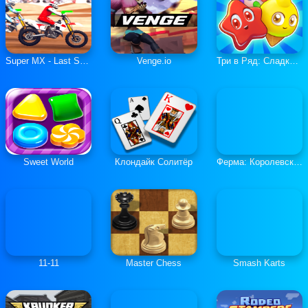
Super MX - Last Season
Venge.io
Три в Ряд: Сладкие Загадки
Sweet World
Клондайк Солитёр
Ферма: Королевская История
11-11
Master Chess
Smash Karts