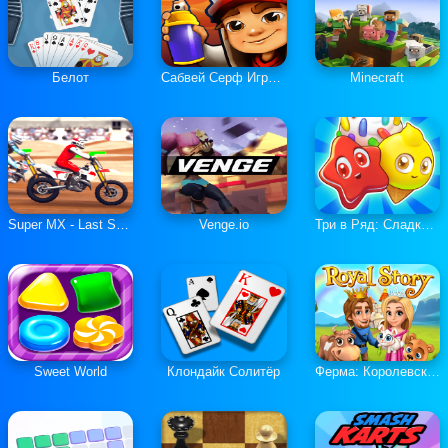
Белот
Сабвей Серф Играть Онлайн
Minecraft
Super MX - Last Season
Venge.io
Три в Ряд: Сладкие Загадки
Sweet World
Клондайк Солитёр
Ферма: Королевская История