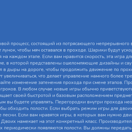
овой процесс, состоящий из потрясающего непрерывного 
лунок, чтобы мяч оставался в проходе. Шарики будут уско
 на каждом этапе. Если вам нравится скорость, эта игра дл
ие, в которой представлены ошеломляющие дизайны и сау
ал в дыры на дороге, чтобы продолжить движение по прох
 увеличиваться, что делает управление намного более т
айте изменение затенения прохода при смене этапов. Пр
гроков. В любом случае новые игры обычно приветствуютс
ищает своей быстротой и базовым расположением предмето
орым вы будете управлять. Перегородки внутри прохода н
бы обходить полости. Если выбрать режим игры для двоих
 песни. Если вам нравятся игры, в которых вам нужно двиг
Двоих намекает на этот конкретный класс. Производители
ях периодически появляются полости. Вы должны передать