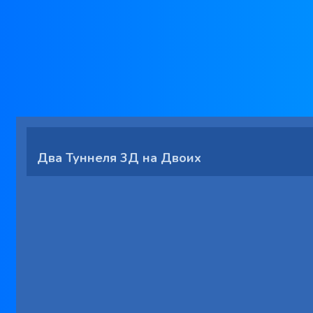
Два Туннеля 3Д на Двоих