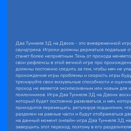
Два Туннеля 3Д на Двоих - это вневременной игр
саундтрека. Игроки должны держаться подальше от 
станет более неприятным. Тень от прохода меняется
свои рефлексы в этой вечной игре про прохожден
должны постоянно следить за тем, чтобы мяч не уп
прохождения игры проблемы и скорость игры будут
тренируйте свои визуальные способности и оценив
проход не является эксклюзивным или новым для и
поклонников. Игра Два Туннеля 3Д на Двоих восх
который будет постоянно развиваться, и мяч, кот
приходится перемещать, регулируя подшипник, что
разделен на равные части и будут отображаться две
на данный момент онлайн-игра Два Туннеля 3Д на 
завершить этот переход, поэтому в его разделител