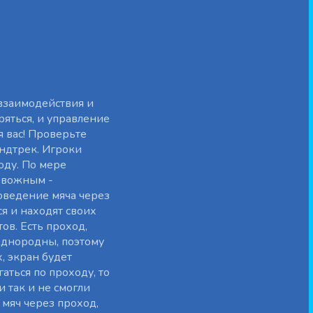
взаимодействия и
ряться, и управление
я вас! Проверьте
ндтрек. Игроки
оду. По мере
ревожным -
оведение мяча через
я и находят своих
в. Есть проход,
еоднородны, поэтому
, экран будет
аться по проходу, то
 так и не смогли
 мяч через проход,