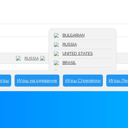
Поиск игры
BULGARIAN
RUSSIA
UNITED STATES
RUSSIA
BRASIL
FRANCE
игры
Игры на одевание
Игры Стрелялки
Игры Ле
SPAIN