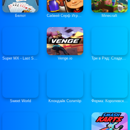
Белот
Сабвей Серф Играть Онлайн
Minecraft
Super MX - Last Season
Venge.io
Три в Ряд: Сладкие Загадки
Sweet World
Клондайк Солитёр
Ферма: Королевская История