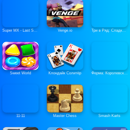
Super MX - Last Season
Venge.io
Три в Ряд: Сладкие Загадки
Sweet World
Клондайк Солитёр
Ферма: Королевская История
11-11
Master Chess
Smash Karts