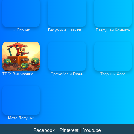
Ф Спринт
Безумные Навыки Ралли-Кросса
Разрушай Комнату
TDS: Выживание в Башне Судьбы
Сражайся и Грабь
Тварный Хаос
Мото Ловушки
Facebook
|
Pinterest
|
Youtube