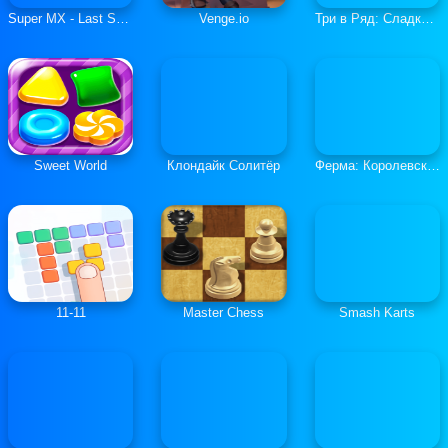
Super MX - Last Season
Venge.io
Три в Ряд: Сладкие Загадки
Sweet World
Клондайк Солитёр
Ферма: Королевская История
11-11
Master Chess
Smash Karts