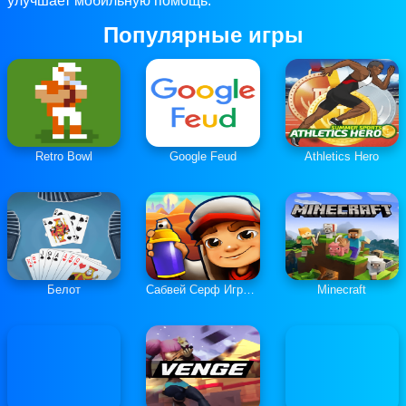
улучшает мобильную помощь.
Популярные игры
Retro Bowl
Google Feud
Athletics Hero
Белот
Сабвей Серф Играть Онлайн
Minecraft