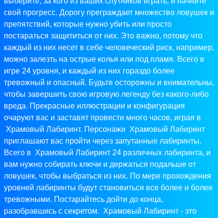
выберите, за кого из ваших спутников играть, и начните
свой прогресс. Дорогу преграждает множество ловушек и
препятствий, которые нужно убить или просто
постараться защититься от них. Это важно, потому что
каждый из них несет в себе человеческий риск, например,
можно залезть на острые колья или под пламя. Всего в
игре 24 уровня, и каждый из них гораздо более
тревожный и опасный. Будьте осторожны и внимательны,
чтобы завершить свою игровую легенду без какого-либо
вреда. Прекрасные иллюстрации и конфигурация
очаруют вас и заставят провести много часов, играя в
Храмовый Лабиринт. Персонажи Храмовый Лабиринт
приглашают вас пройти через запутанные лабиринты.
Всего в Храмовый Лабиринт 24 различных лабиринта, и
вам нужно собирать ключи и держаться подальше от
ловушек, чтобы выбраться из них. По мере прохождения
уровней лабиринты будут становиться все более и более
тревожными. Постарайтесь дойти до конца,
разобравшись с секретом. Храмовый Лабиринт - это