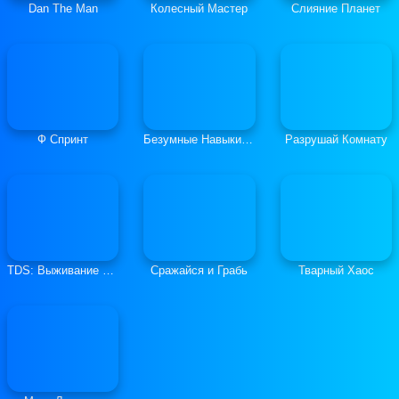
Dan The Man
Колесный Мастер
Слияние Планет
Ф Спринт
Безумные Навыки Ралли-Кросса
Разрушай Комнату
TDS: Выживание в Башне Судьбы
Сражайся и Грабь
Тварный Хаос