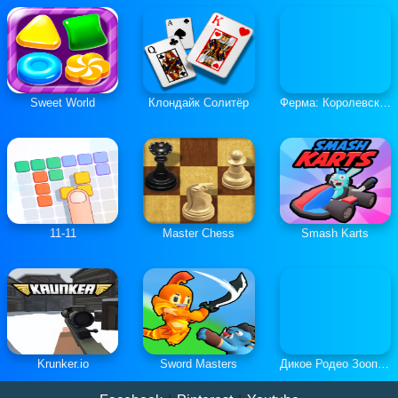
Sweet World
Клондайк Солитёр
Ферма: Королевская История
11-11
Master Chess
Smash Karts
Krunker.io
Sword Masters
Дикое Родео Зоопарк