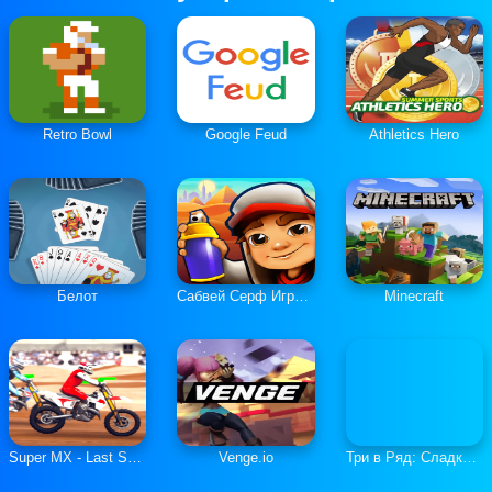
Retro Bowl
Google Feud
Athletics Hero
Белот
Сабвей Серф Играть Онлайн
Minecraft
Super MX - Last Season
Venge.io
Три в Ряд: Сладкие Загадки