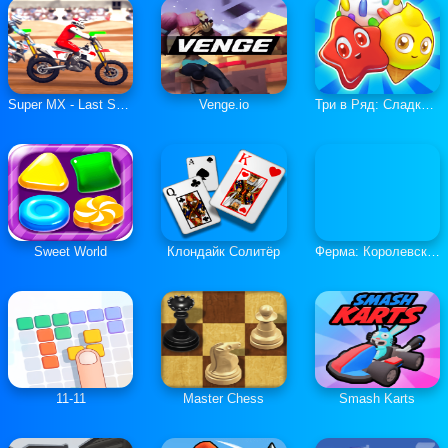
Super MX - Last Season
Venge.io
Три в Ряд: Сладкие Загадки
Sweet World
Клондайк Солитёр
Ферма: Королевская История
11-11
Master Chess
Smash Karts