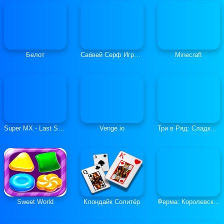
Белот
Сабвей Серф Играть Онлайн
Minecraft
Super MX - Last Season
Venge.io
Три в Ряд: Сладкие Загадки
Sweet World
Клондайк Солитёр
Ферма: Королевская История