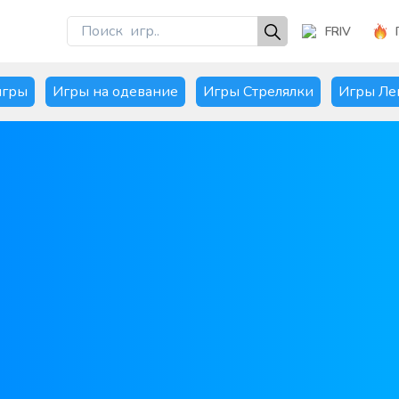
FRIV
игры
Игры на одевание
Игры Стрелялки
Игры Ле