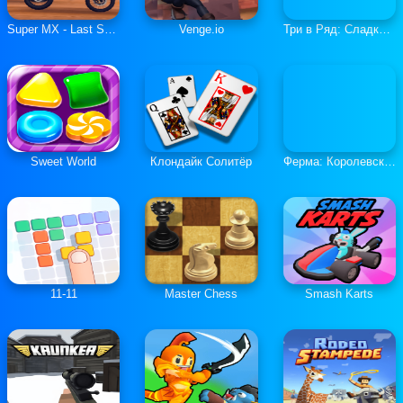
Super MX - Last Season
Venge.io
Три в Ряд: Сладкие Загадки
Sweet World
Клондайк Солитёр
Ферма: Королевская История
11-11
Master Chess
Smash Karts