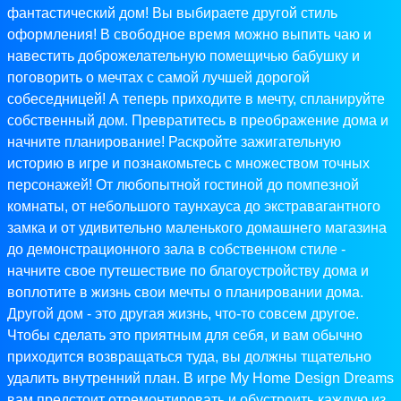
фантастический дом! Вы выбираете другой стиль
оформления! В свободное время можно выпить чаю и
навестить доброжелательную помещичью бабушку и
поговорить о мечтах с самой лучшей дорогой
собеседницей! А теперь приходите в мечту, спланируйте
собственный дом. Превратитесь в преображение дома и
начните планирование! Раскройте зажигательную
историю в игре и познакомьтесь с множеством точных
персонажей! От любопытной гостиной до помпезной
комнаты, от небольшого таунхауса до экстравагантного
замка и от удивительно маленького домашнего магазина
до демонстрационного зала в собственном стиле -
начните свое путешествие по благоустройству дома и
воплотите в жизнь свои мечты о планировании дома.
Другой дом - это другая жизнь, что-то совсем другое.
Чтобы сделать это приятным для себя, и вам обычно
приходится возвращаться туда, вы должны тщательно
удалить внутренний план. В игре My Home Design Dreams
вам предстоит отремонтировать и обустроить каждую из