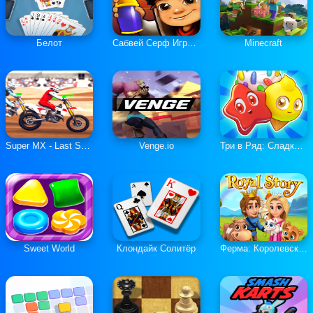
Белот
Сабвей Серф Играть Онлайн
Minecraft
Super MX - Last Season
Venge.io
Три в Ряд: Сладкие Загадки
Sweet World
Клондайк Солитёр
Ферма: Королевская История