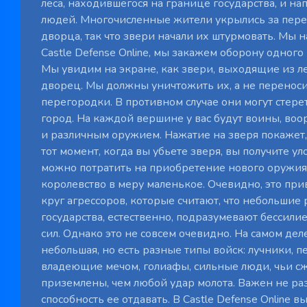
леса, находившегося на границе государства, и на
людей. Многочисленные жители укрылись за пер
дворца, так что звери начали их штурмовать. Мы 
Castle Defense Online, мы закажем оборону одного
Мы увидим на экране, как звери, выходящие из ле
дворец. Мы должны уничтожить их, а не переноси
перегородки. В противном случае они могут стерет
город. На каждой вершине у вас будут воины, во
и различным оружием. Нажатие на зверя покажет, 
тот момент, когда вы убьете зверя, вы получите у
можно потратить на приобретение нового оружия
королевство в меру маленькое. Очевидно, это пр
круг агрессоров, которые считают, что небольшие
государства, естественно, подразумевают бессил
сил. Однако это не совсем очевидно. На самом дел
небольшая, но есть разные типы войск: лучники, п
владеющие мечом, голиафы, сильные люди, чьи с
приземлены, чем любой удар молота. Важен не ра
способность ее отдавать. В Castle Defense Online в