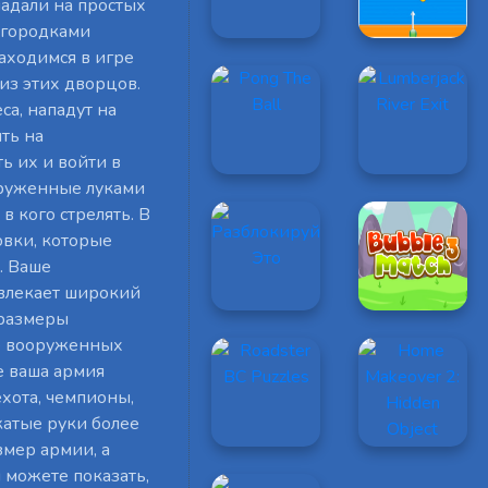
падали на простых
егородками
находимся в игре
 из этих дворцов.
са, нападут на
ть на
ь их и войти в
оруженные луками
в кого стрелять. В
ловки, которые
. Ваше
ивлекает широкий
 размеры
ие вооруженных
е ваша армия
ехота, чемпионы,
жатые руки более
змер армии, а
ы можете показать,