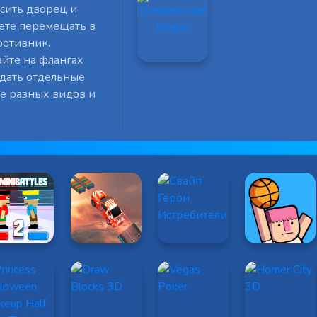
асить дворец и
ете перемещать в
ротивник.
айте на флангах
адать отдельные
ые разных видов и