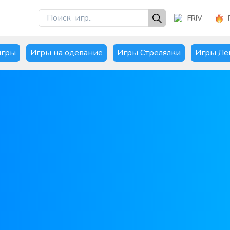
FRIV
игры
Игры на одевание
Игры Стрелялки
Игры Ле