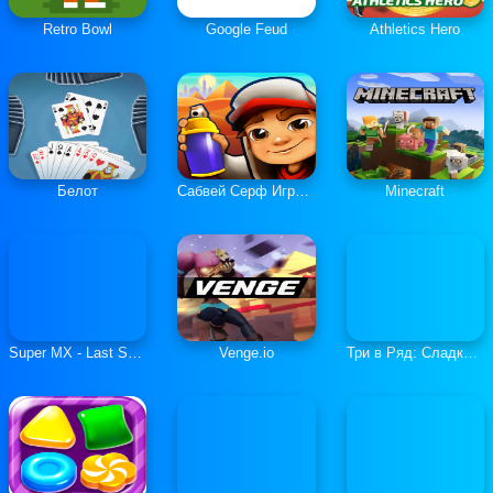
Retro Bowl
Google Feud
Athletics Hero
Белот
Сабвей Серф Играть Онлайн
Minecraft
Super MX - Last Season
Venge.io
Три в Ряд: Сладкие Загадки