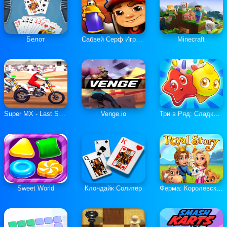
Белот
Сабвей Серф Играть Онлайн
Minecraft
Super MX - Last Season
Venge.io
Три в Ряд: Сладкие Загадки
Sweet World
Клондайк Солитёр
Ферма: Королевская История