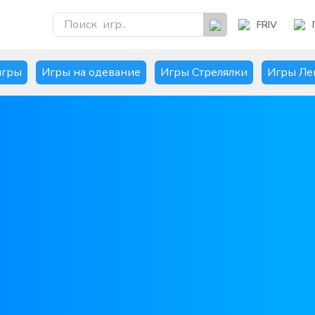
FRIV
игры
Игры на одевание
Игры Стрелялки
Игры Ле