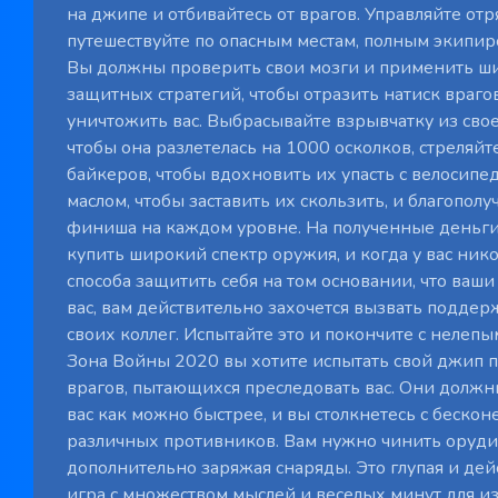
на джипе и отбивайтесь от врагов. Управляйте от
путешествуйте по опасным местам, полным экипир
Вы должны проверить свои мозги и применить ш
защитных стратегий, чтобы отразить натиск врагов
уничтожить вас. Выбрасывайте взрывчатку из свое
чтобы она разлетелась на 1000 осколков, стреляйт
байкеров, чтобы вдохновить их упасть с велосипе
маслом, чтобы заставить их скользить, и благопол
финиша на каждом уровне. На полученные деньг
купить широкий спектр оружия, и когда у вас нико
способа защитить себя на том основании, что ваш
вас, вам действительно захочется вызвать поддерж
своих коллег. Испытайте это и покончите с нелеп
Зона Войны 2020 вы хотите испытать свой джип 
врагов, пытающихся преследовать вас. Они должн
вас как можно быстрее, и вы столкнетесь с беско
различных противников. Вам нужно чинить оруди
дополнительно заряжая снаряды. Это глупая и дей
игра с множеством мыслей и веселых минут для из