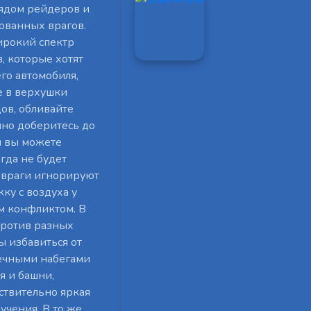
рядом рейдеров и
ованных врагов.
ирокий спектр
, которые хотят
го автомобиля,
е в верхушки
дов, обливайте
учно доберитесь до
и вы можете
гда не будет
и враги игнорируют
ку с воздуха у
ым конфликтом. В
против разных
ы избавиться от
нечными набегами
я и башни,
ствительно яркая
учения. В то же