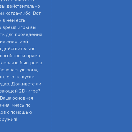
 вы действительно
ем когда-либо. Вот
 в ней есть
о время игры вы
ть для проведения
ие энергией
м действительно
способности прямо
как можно быстрее в
безопасную зону,
ь его на куски.
удар. Доживете ли
тывающей 2D-игре?
 Ваша основная
ния, мчась по
ков с помощью
оружия!