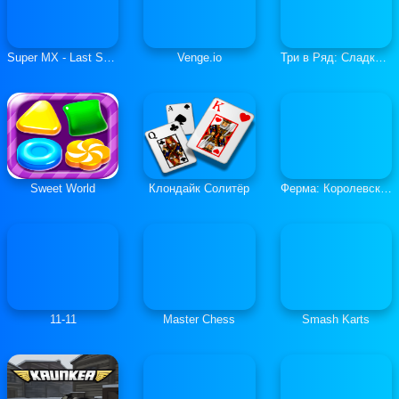
Super MX - Last Season
Venge.io
Три в Ряд: Сладкие Загадки
Sweet World
Клондайк Солитёр
Ферма: Королевская История
11-11
Master Chess
Smash Karts