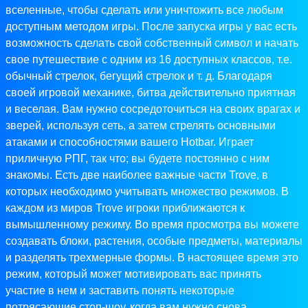
вселенные, чтобы сделать или уничтожить все любым
доступным методом игры. После запуска игры у вас есть
возможность сделать свой собственный символ и начать
свое путешествие с одним из 16 доступных классов, т.е.
обычный стрелок, бегущий стрелок и т. д. Благодаря
своей игровой механике, битва действительно приятная
и веселая. Вам нужно сосредоточиться на своих врагах и
зверей, используя сеть, а затем стрелять основными
атаками и способностями вашего Hotbar. Играет
приличную РПГ, так что; вы будете постоянно с ним
знакомы. Есть две наиболее важные части Trove, в
которых необходимо учитывать множество режимов. В
каждом из миров Trove игроки приближаются к
вымышленному режиму. Во время просмотра вы можете
создавать блоки, растения, особые предметы, материалы
и разделять трехмерные формы. В настоящее время это
режим, который может мотивировать вас принять
участие в нем и заставить понять некоторые
потрясающие стоп-шоу, когда вам нужно снова