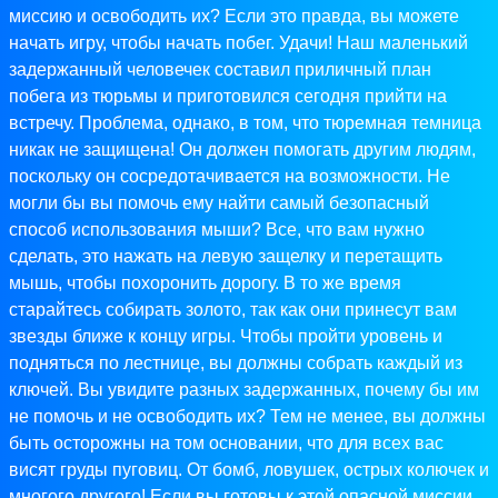
миссию и освободить их? Если это правда, вы можете
начать игру, чтобы начать побег. Удачи! Наш маленький
задержанный человечек составил приличный план
побега из тюрьмы и приготовился сегодня прийти на
встречу. Проблема, однако, в том, что тюремная темница
никак не защищена! Он должен помогать другим людям,
поскольку он сосредотачивается на возможности. Не
могли бы вы помочь ему найти самый безопасный
способ использования мыши? Все, что вам нужно
сделать, это нажать на левую защелку и перетащить
мышь, чтобы похоронить дорогу. В то же время
старайтесь собирать золото, так как они принесут вам
звезды ближе к концу игры. Чтобы пройти уровень и
подняться по лестнице, вы должны собрать каждый из
ключей. Вы увидите разных задержанных, почему бы им
не помочь и не освободить их? Тем не менее, вы должны
быть осторожны на том основании, что для всех вас
висят груды пуговиц. От бомб, ловушек, острых колючек и
многого другого! Если вы готовы к этой опасной миссии,