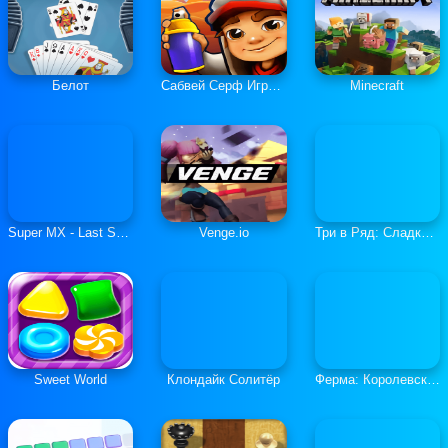
Белот
Сабвей Серф Играть Онлайн
Minecraft
Super MX - Last Season
Venge.io
Три в Ряд: Сладкие Загадки
Sweet World
Клондайк Солитёр
Ферма: Королевская История