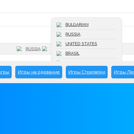
Поиск игры
BULGARIAN
RUSSIA
UNITED STATES
RUSSIA
BRASIL
FRANCE
игры
Игры на одевание
Игры Стрелялки
Игры Ле
SPAIN