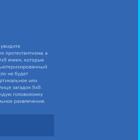
 увидите
к протестантизма, а
9x9 ячеек, которые
мпьютеризированный
сло не будет
ертикальное или
лице загадок 9x9.
аждую головоломку
льное развлечение.