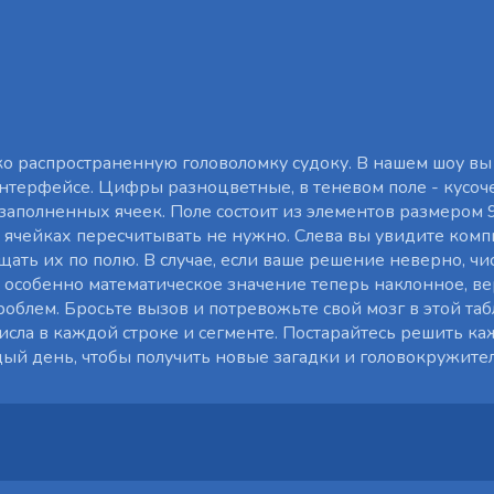
о распространенную головоломку судоку. В нашем шоу вы
терфейсе. Цифры разноцветные, в теневом поле - кусоче
заполненных ячеек. Поле состоит из элементов размером 
 в ячейках пересчитывать не нужно. Слева вы увидите ко
щать их по полю. В случае, если ваше решение неверно, чи
что особенно математическое значение теперь наклонное, в
роблем. Бросьте вызов и потревожьте свой мозг в этой таб
исла в каждой строке и сегменте. Постарайтесь решить к
ждый день, чтобы получить новые загадки и головокружите