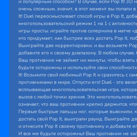
и популярным способом? В случае, если Pop It! 3D 
очень сложным, значит, в этот момент вы попали в
It! Duel переосмысливает способ игры в Pop It, доб
многопользовательский режим 1 на 1 с активност
игры просты: играйте против соперника в матче «до
кто придумает, как быстрее всех достать Pop It, п
Выиграйте две корректировки, и вы возьмете Pop 
добавите его к своему диапазону. В любом случае,
Ваш противник не займет ни минуты, чтобы взять ва
будьте осторожны и используйте свои способности
It! Возьмите свой любимый Pop It и сразитесь с 
противниками в мире. Отпусти его! Duel - это весе
всплывающая многопользовательская игра, котора
вызов с любой точки зрения. Это многопользовател
означает, что ваш противник крепко держится, что
Первые быстрые пальцы ног, которые выяснили, к
достать свой Pop It, выиграли раунд. Выиграйте 
и отнесите Pop It своему противнику и добавьте ег
И все же будьте осторожны! Ваш противник не за