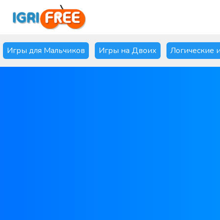
Игры для Мальчиков
Игры на Двоих
Логические 