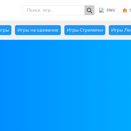
FRIV
игры
Игры на одевание
Игры Стрелялки
Игры Ле