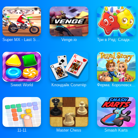
Super MX - Last Season
Venge.io
Три в Ряд: Сладкие Загадки
Sweet World
Клондайк Солитёр
Ферма: Королевская История
11-11
Master Chess
Smash Karts