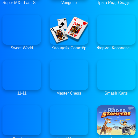
Super MX - Last Season
Venge.io
Три в Ряд: Сладкие Загадки
Sweet World
Клондайк Солитёр
Ферма: Королевская История
11-11
Master Chess
Smash Karts