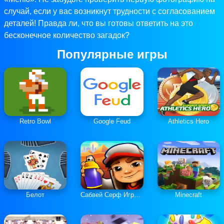
случай, если у вас возникнут трудности с согласованием
деталей! Правда ли, что вы готовы ответить на это
бесконечное количество загадок?
Популярные игры
Retro Bowl
Google Feud
Athletics Hero
Белот
Сабвей Серф Играть Онлайн
Minecraft