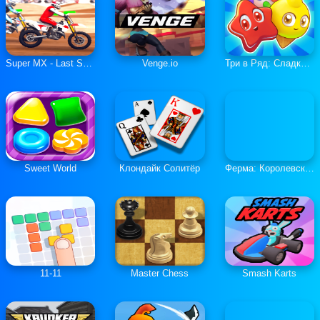
Super MX - Last Season
Venge.io
Три в Ряд: Сладкие Загадки
Sweet World
Клондайк Солитёр
Ферма: Королевская История
11-11
Master Chess
Smash Karts