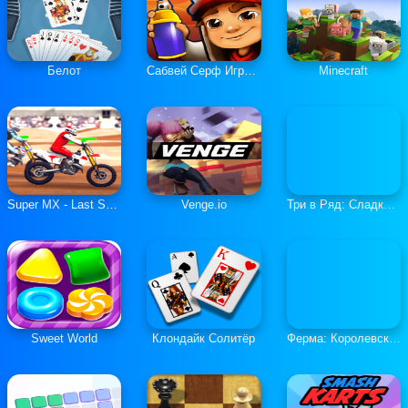
Белот
Сабвей Серф Играть Онлайн
Minecraft
Super MX - Last Season
Venge.io
Три в Ряд: Сладкие Загадки
Sweet World
Клондайк Солитёр
Ферма: Королевская История