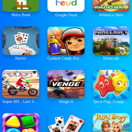
Retro Bowl
Google Feud
Athletics Hero
Белот
Сабвей Серф Играть Онлайн
Minecraft
Super MX - Last Season
Venge.io
Три в Ряд: Сладкие Загадки